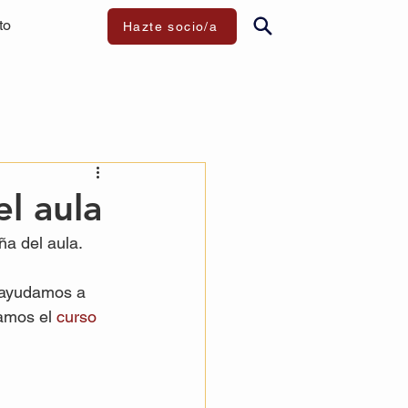
to
Hazte socio/a
l aula
a del aula.
í ayudamos a 
amos el 
curso 