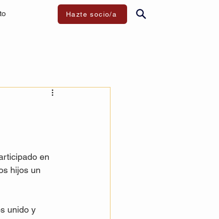
to
Hazte socio/a
articipado en 
os hijos un 
s unido y 