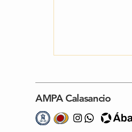
AMPA Calasancio
🥋 ¡Gran participación de
nuestro equipo de Judo!