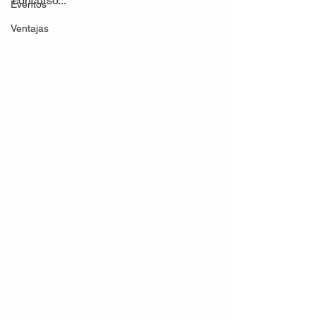
concurso...

Eventos
Ventajas