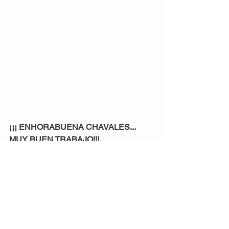
¡¡¡ ENHORABUENA CHAVALES... 
MUY BUEN TRABAJO!!!.
Muchas gracias a todos por participar.
Eventos