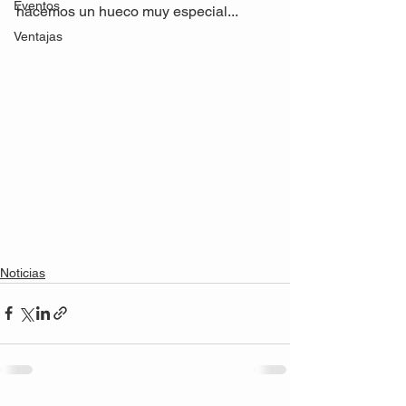
Eventos
hacemos un hueco muy especial...

Ventajas
Noticias