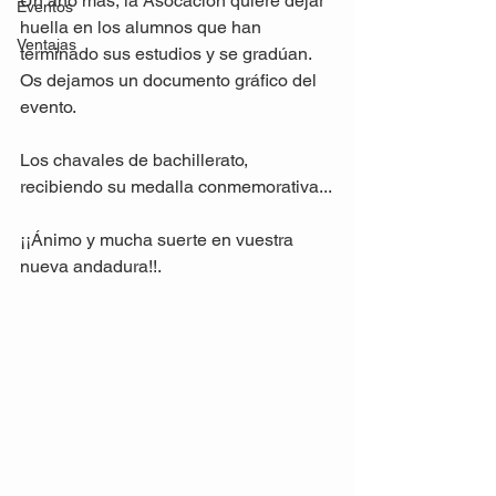
Un año más, la Asocación quiere dejar 
Eventos
huella en los alumnos que han 
Ventajas
terminado sus estudios y se gradúan. 
Os dejamos un documento gráfico del 
evento.

Los chavales de bachillerato, 
recibiendo su medalla conmemorativa...

¡¡Ánimo y mucha suerte en vuestra 
nueva andadura!!.
