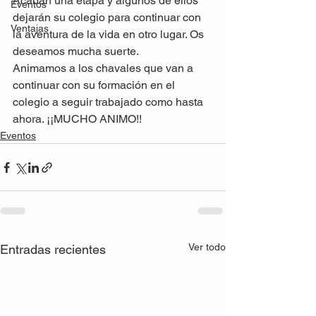
Acaban una etapa y algunos de ellos 
Eventos
dejarán su colegio para continuar con 
Ventajas
la aventura de la vida en otro lugar. Os 
deseamos mucha suerte.
Animamos a los chavales que van a 
continuar con su formación en el 
colegio a seguir trabajado como hasta 
ahora. ¡¡MUCHO ANIMO!!
Eventos
Ver todo
Entradas recientes