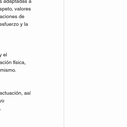
as adaptadas a 
speto, valores 
raciones de 
esfuerzo y la 
 el 
ión física, 
 mismo.
actuación, así 
yo 
.