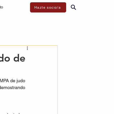
to
Hazte socio/a
udo de
 AMPA de judo 
 demostrando 