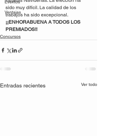
Tarjetas Navideñas. La elección ha 
Eventos
sido muy difícil. La calidad de los 
Ventajas
trabajos ha sido excepcional. 
¡¡ENHORABUENA A TODOS LOS 
PREMIADOS!!
Concursos
Ver todo
Entradas recientes