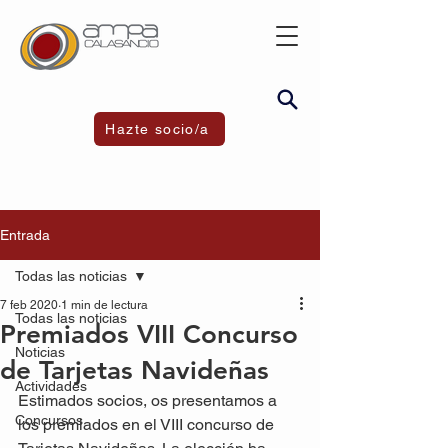
Hazte socio/a
Entrada
Todas las noticias
7 feb 2020
1 min de lectura
Todas las noticias
Premiados VIII Concurso
Noticias
de Tarjetas Navideñas
Actividades
Estimados socios, os presentamos a 
Concursos
los premiados en el VIII concurso de 