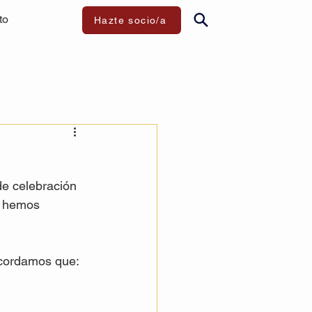
to
Hazte socio/a
de celebración 
o hemos 
ecordamos que: