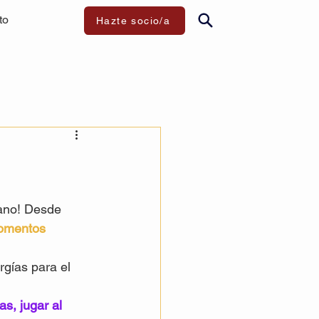
to
Hazte socio/a
ano! Desde 
omentos 
rgías para el 
s, jugar al 