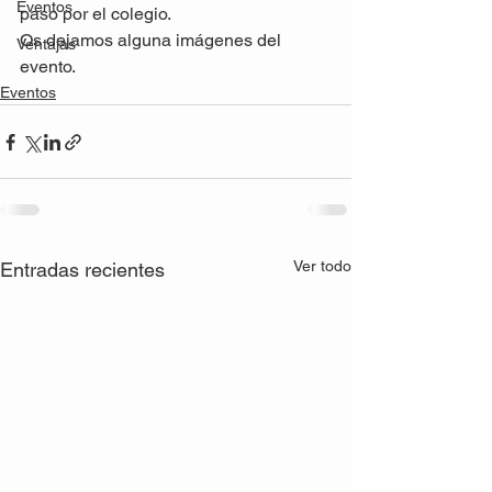
Eventos
paso por el colegio.
Os dejamos alguna imágenes del 
Ventajas
evento.
Eventos
Ver todo
Entradas recientes