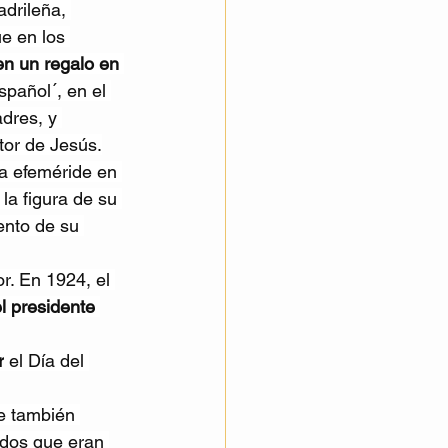
drileña, 
e en los 
en un regalo en 
spañol´, en el 
dres, y 
tor de Jesús.
a efeméride en 
la figura de su 
ento de su 
r. En 1924, el 
l presidente 
r
 el Día del 
e también 
dos que eran 