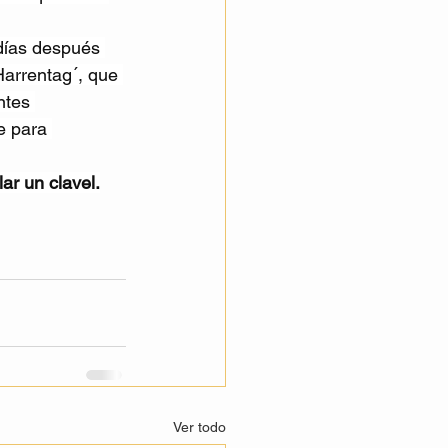
 días después 
arrentag´, que 
ntes 
e para 
lar un clavel.
Ver todo