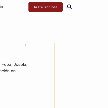
to
Hazte socio/a
, Pepa, Josefa, 
ación en 