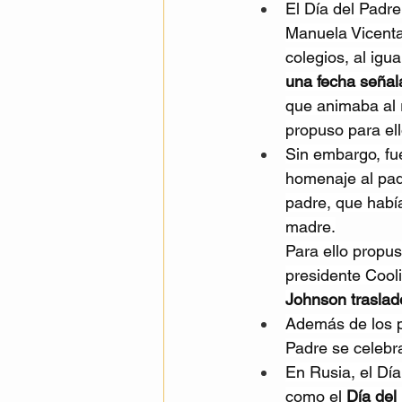
El Día del Padr
Manuela Vicenta 
colegios, al igu
una fecha señal
que animaba al 
propuso para ell
Sin embargo, fu
homenaje al padr
padre, que había
madre.
Para ello propus
presidente Cooli
Johnson trasladó
Además de los p
Padre se celebra
En Rusia, el Dí
como el 
Día del