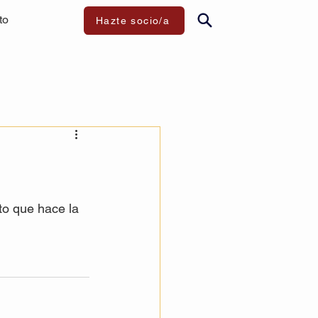
to
Hazte socio/a
to que hace la 