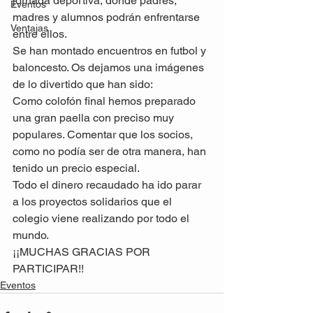
jornada deportiva, dónde padres, 
Eventos
madres y alumnos podrán enfrentarse 
Ventajas
entre ellos.
Se han montado encuentros en futbol y 
baloncesto. Os dejamos una imágenes 
de lo divertido que han sido:
Como colofón final hemos preparado 
una gran paella con preciso muy 
populares. Comentar que los socios, 
como no podía ser de otra manera, han 
tenido un precio especial.
Todo el dinero recaudado ha ido parar 
a los proyectos solidarios que el 
colegio viene realizando por todo el 
mundo.
¡¡MUCHAS GRACIAS POR 
PARTICIPAR!!
Eventos