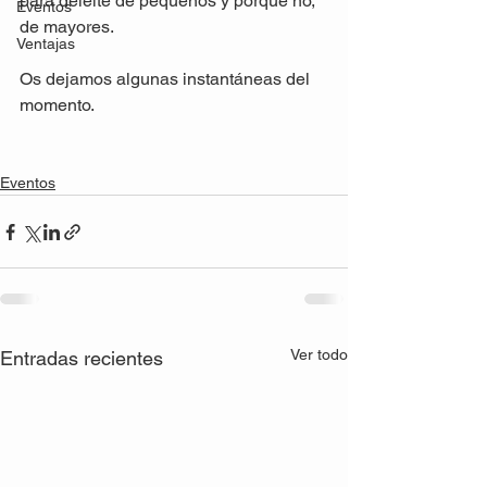
para deleite de pequeños y porque no, 
Eventos
de mayores.

Ventajas
Os dejamos algunas instantáneas del 
momento.

Eventos
Ver todo
Entradas recientes